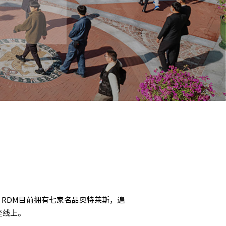
RDM目前拥有七家名品奥特莱斯，遍
至线上。